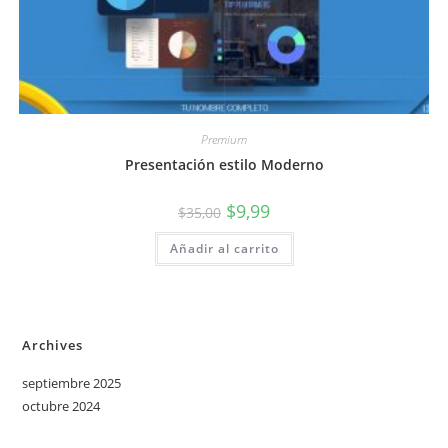
Premium
Presentación estilo Moderno
El
El
$
9,99
$
35,00
precio
precio
original
actual
Añadir al carrito
era:
es:
$35,00.
$9,99.
Archives
septiembre 2025
octubre 2024