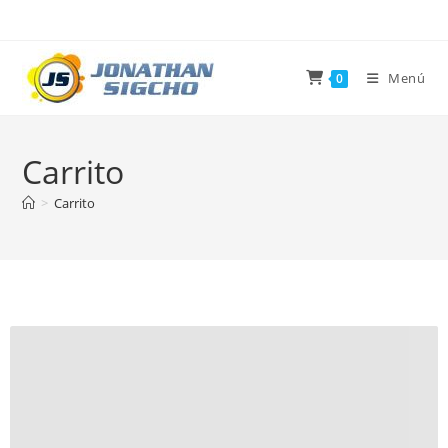
Ir
al
contenido
Menú
0
Carrito
>
Carrito