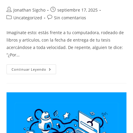
Autor
Publicación
Jonathan Sigcho
septiembre 17, 2025
de
de
Categoría
Comentarios
Uncategorized
Sin comentarios
la
la
de
de
entrada:
entrada:
la
la
Imagínate esto: estás frente a tu computadora, rodeado de
entrada:
entrada:
libros y artículos, con la fecha de entrega de tu tesis
acercándose a toda velocidad. De repente, alguien te dice:
“¿Por…
¿Puedo
Continuar Leyendo
Utilizar
IA
En
Una
Tesis?
La
Verdad
Detrás
Del
Mito