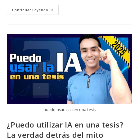
¿Cómo
Continuar Leyendo
Hacer
Una
Tesis?
La
Guía
Que
Nadie
Te
Contó
puedo usar la ia en una tesis
¿Puedo utilizar IA en una tesis?
La verdad detrás del mito