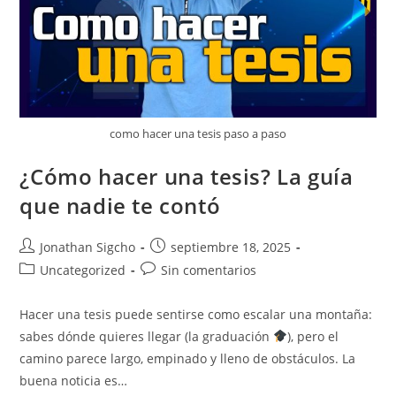
como hacer una tesis paso a paso
¿Cómo hacer una tesis? La guía
que nadie te contó
Autor
Publicación
Jonathan Sigcho
septiembre 18, 2025
de
de
Categoría
Comentarios
Uncategorized
Sin comentarios
la
la
de
de
entrada:
entrada:
la
la
Hacer una tesis puede sentirse como escalar una montaña:
entrada:
entrada:
sabes dónde quieres llegar (la graduación
), pero el
camino parece largo, empinado y lleno de obstáculos. La
buena noticia es…