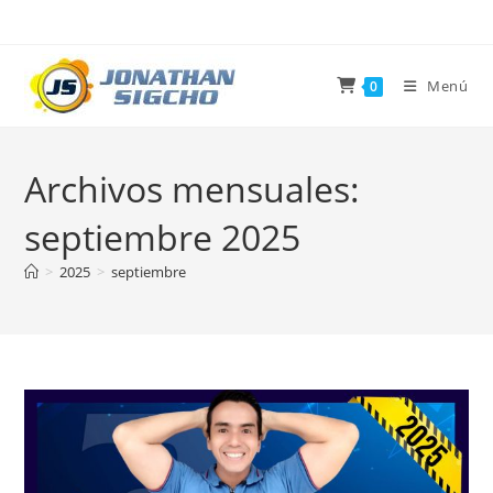
Ir
al
contenido
Menú
0
Archivos mensuales:
septiembre 2025
>
2025
>
septiembre