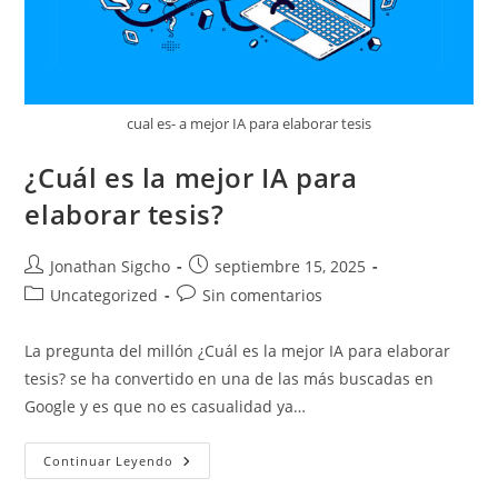
cual es- a mejor IA para elaborar tesis
¿Cuál es la mejor IA para
elaborar tesis?
Autor
Publicación
Jonathan Sigcho
septiembre 15, 2025
de
de
Categoría
Comentarios
Uncategorized
Sin comentarios
la
la
de
de
entrada:
entrada:
la
la
La pregunta del millón ¿Cuál es la mejor IA para elaborar
entrada:
entrada:
tesis? se ha convertido en una de las más buscadas en
Google y es que no es casualidad ya…
¿Cuál
Continuar Leyendo
Es
La