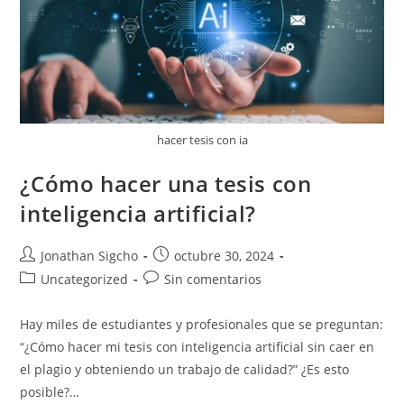
hacer tesis con ia
¿Cómo hacer una tesis con
inteligencia artificial?
Autor
Publicación
Jonathan Sigcho
octubre 30, 2024
de
de
Categoría
Comentarios
Uncategorized
Sin comentarios
la
la
de
de
entrada:
entrada:
la
la
Hay miles de estudiantes y profesionales que se preguntan:
entrada:
entrada:
“¿Cómo hacer mi tesis con inteligencia artificial sin caer en
el plagio y obteniendo un trabajo de calidad?” ¿Es esto
posible?…