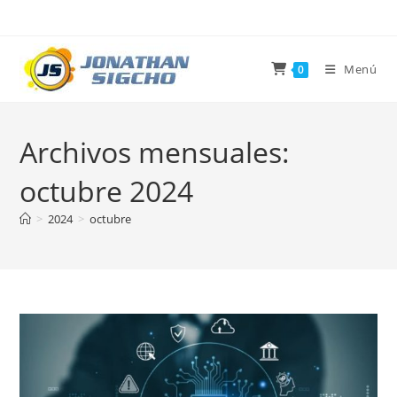
Ir
al
contenido
Menú
0
Archivos mensuales:
octubre 2024
>
2024
>
octubre